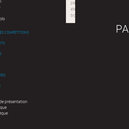
n
e
olo
PA
ES COMPÉTITIONS
NTS
S
RES
S
de présentation
èque
èque