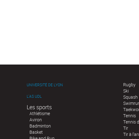
Rugby
UNIVERSITÉ DE LYON
Ski
L'AS UDL
Squash
Swimru
Les sports
Taekwo
Athlétisme
Tennis
Aviron
Tennis d
Badminton
Tir
Basket
Tir à l'ar
Bike and Run