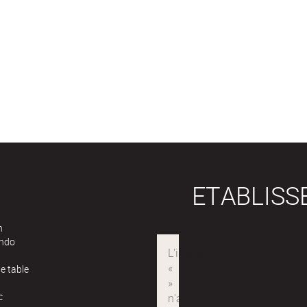
ETABLIS
n
ndo
e table
c