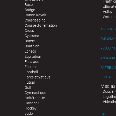
Triathlo
Boxe
Ultimat
Bridge
Volley
Canoe-Kayak
Water p
Cheerleading
Course d'orientation
AGENDA D
Cross
Cyclisme
ÉVÉNEME
Danse
Duathlon
RÉSULTAT
Échecs
Equitation
ANNUAIRE
Escalade
Escrime
PARTENAI
Football
Force athlétique
CONTACT
Futsal
Medias
Golf
Dossier 
Gymnastique
Logoth
Haltérophilie
Videoth
Handball
Hockey
Judo
FAQ