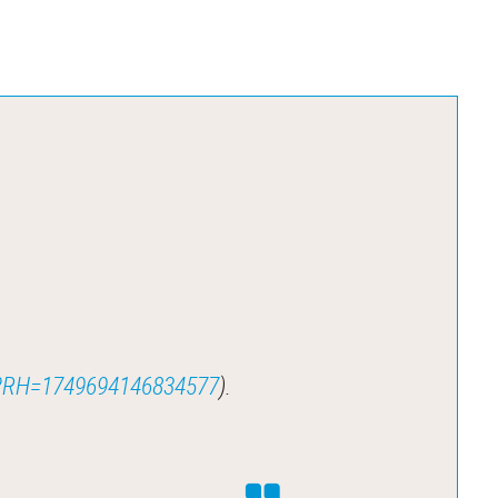
jsp?RH=1749694146834577
).