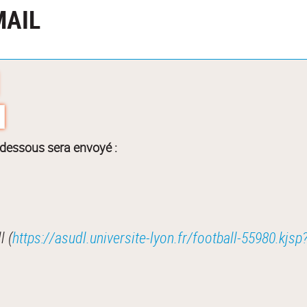
MAIL
-dessous sera envoyé :
l (
https://asudl.universite-lyon.fr/football-55980.k