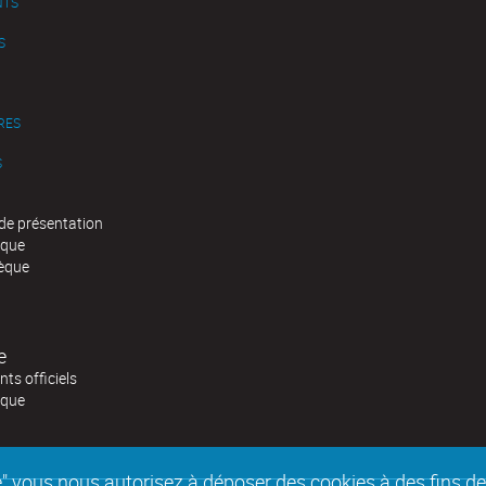
NTS
S
RES
S
de présentation
èque
èque
e
ts officiels
èque
epte" vous nous autorisez à déposer des cookies à des fins 