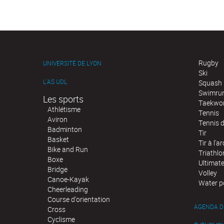
Rugby
UNIVERSITÉ DE LYON
Ski
L'AS UDL
Squash
Swimru
Les sports
Taekwo
Athlétisme
Tennis
Aviron
Tennis d
Badminton
Tir
Basket
Tir à l'ar
Bike and Run
Triathlo
Boxe
Ultimat
Bridge
Volley
Canoe-Kayak
Water p
Cheerleading
Course d'orientation
AGENDA D
Cross
Cyclisme