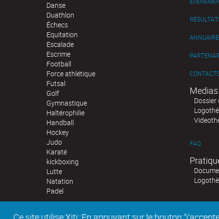
ÉVÉNEME
Danse
Duathlon
RÉSULTAT
Échecs
Equitation
ANNUAIRE
Escalade
Escrime
PARTENAI
Football
Force athlétique
CONTACT
Futsal
Medias
Golf
Dossier 
Gymnastique
Logoth
Haltérophilie
Videoth
Handball
Hockey
Judo
FAQ
Karaté
Pratiqu
kickboxing
Documen
Lutte
Logoth
Natation
Padel
Ce site utilise Xiti. En appuyant sur le bouton "j'acc