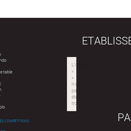
ETABLIS
n
ndo
e table
c
n
e
olo
PA
ES COMPÉTITIONS