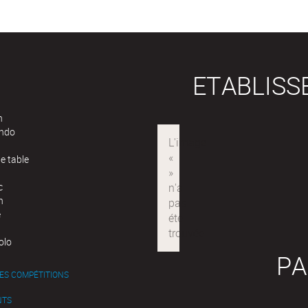
ETABLIS
n
ndo
e table
c
n
e
olo
PA
ES COMPÉTITIONS
NTS