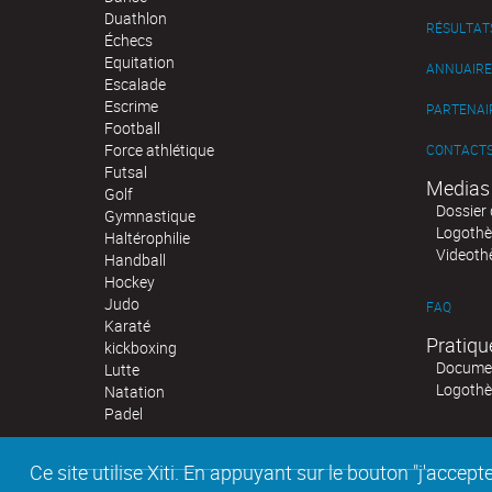
Duathlon
RÉSULTAT
Échecs
Equitation
ANNUAIRE
Escalade
Escrime
PARTENAI
Football
Force athlétique
CONTACT
Futsal
Medias
Golf
Dossier 
Gymnastique
Logoth
Haltérophilie
Videoth
Handball
Hockey
Judo
FAQ
Karaté
Pratiqu
kickboxing
Documen
Lutte
Logoth
Natation
Padel
Ce site utilise Xiti. En appuyant sur le bouton "j'acc