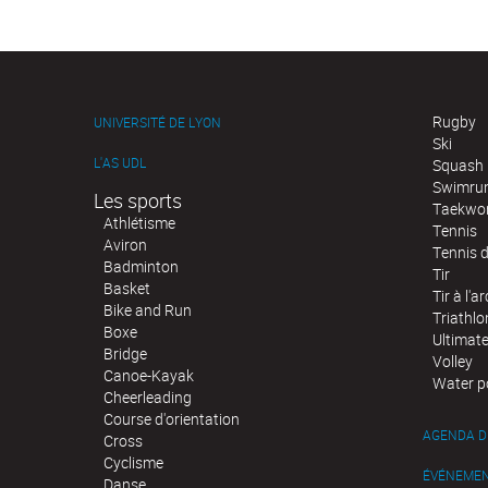
Rugby
UNIVERSITÉ DE LYON
Ski
L'AS UDL
Squash
Swimru
Les sports
Taekwo
Athlétisme
Tennis
Aviron
Tennis d
Badminton
Tir
Basket
Tir à l'ar
Bike and Run
Triathlo
Boxe
Ultimat
Bridge
Volley
Canoe-Kayak
Water p
Cheerleading
Course d'orientation
AGENDA D
Cross
Cyclisme
ÉVÉNEME
Danse