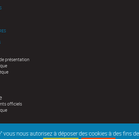
S
RES
S
de présentation
èque
èque
e
ts officiels
èque
epte" vous nous autorisez à déposer des cookies à des fins 