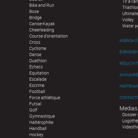
Tir à l'ar
Bike and Run
Triathlo
Boxe
Ultimat
Bridge
Volley
Canoe-Kayak
Water p
Cheerleading
Course d'orientation
AGENDA D
Cross
Cyclisme
ÉVÉNEME
Danse
Duathlon
RÉSULTAT
Échecs
Equitation
ANNUAIRE
Escalade
Escrime
PARTENAI
Football
Force athlétique
CONTACT
Futsal
Medias
Golf
Dossier 
Gymnastique
Logoth
Haltérophilie
Videoth
Handball
Hockey