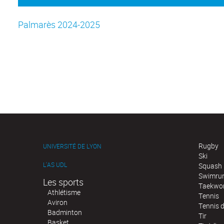
Palmarès 2024-2025
Rugby
UNIVERSITÉ DE LYON
Ski
L'AS UDL
Squash
Swimru
Les sports
Taekwo
Athlétisme
Tennis
Aviron
Tennis d
Badminton
Tir
Basket