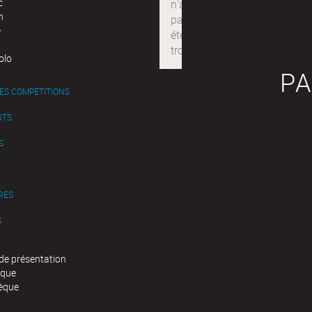
c
n
e
olo
PA
ES COMPÉTITIONS
NTS
S
RES
S
de présentation
èque
èque