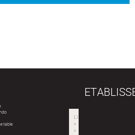
ETABLIS
n
ndo
e table