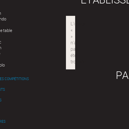
n
ndo
e table
c
n
e
olo
PA
ES COMPÉTITIONS
NTS
S
RES