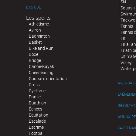
Ski
L'AS UDL
Squash
Swimru
Les sports
Taekwo
Athlétisme
Tennis
Aviron
Tennis d
Badminton
Tir
Basket
Tir à l'ar
Bike and Run
Triathlo
Boxe
Ultimat
Bridge
Volley
Canoe-Kayak
Water p
Cheerleading
Course d'orientation
AGENDA D
Cross
Cyclisme
ÉVÉNEME
Danse
Duathlon
RÉSULTAT
Échecs
Equitation
ANNUAIRE
Escalade
Escrime
PARTENAI
Football