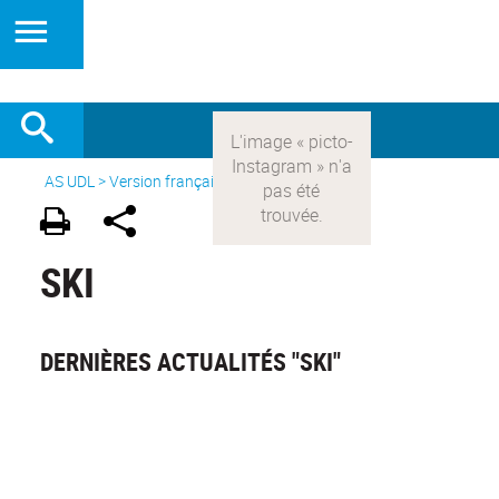
AS UDL
>
Version française
> Les sports >
Ski
SKI
DERNIÈRES ACTUALITÉS "SKI"