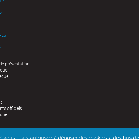
NTS
S
RES
S
de présentation
èque
èque
e
ts officiels
èque
epte" vous nous autorisez à déposer des cookies à des fins 