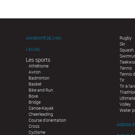
Rugby
UNIVERSITÉ DE LYON
Ski
L'AS UDL
Squash
Swimru
Les sports
Taekwo
Athlétisme
Tennis
Aviron
Tennis d
Badminton
Tir
Basket
Tir à l'ar
Bike and Run
Triathlo
Boxe
Ultimat
Bridge
Volley
Canoe-Kayak
Water p
Cheerleading
Course d'orientation
AGENDA D
Cross
Cyclisme