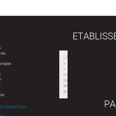
ETABLIS
n
ndo
e table
c
n
e
olo
PA
ES COMPÉTITIONS