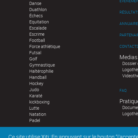
ÉVÉNEME
Danse
Duathlon
RÉSULTAT
Échecs
Equitation
ANNUAIRE
Escalade
Escrime
PARTENAI
Football
Force athlétique
CONTACT
Futsal
Medias
Golf
Dossier 
Gymnastique
Logoth
Haltérophilie
Videoth
Handball
Hockey
Judo
FAQ
Karaté
Pratiqu
kickboxing
Documen
Lutte
Logoth
Natation
Padel
Ce site utilise Xiti. En appuyant sur le bouton "j'acc