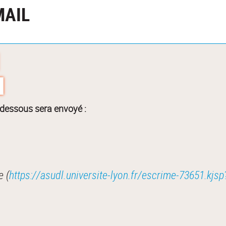
MAIL
-dessous sera envoyé :
e (
https://asudl.universite-lyon.fr/escrime-73651.k