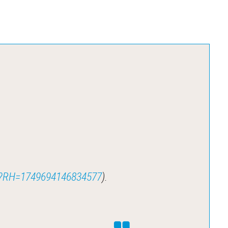
jsp?RH=1749694146834577
).