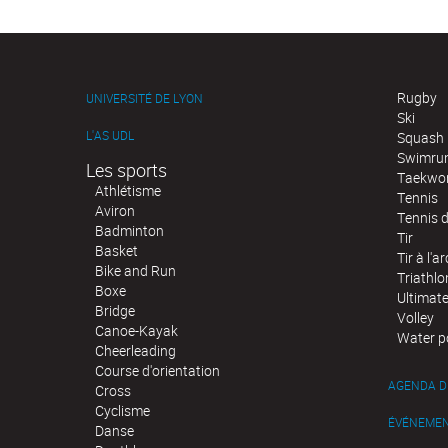
Rugby
UNIVERSITÉ DE LYON
Ski
L'AS UDL
Squash
Swimru
Les sports
Taekwo
Athlétisme
Tennis
Aviron
Tennis d
Badminton
Tir
Basket
Tir à l'ar
Bike and Run
Triathlo
Boxe
Ultimat
Bridge
Volley
Canoe-Kayak
Water p
Cheerleading
Course d'orientation
AGENDA D
Cross
Cyclisme
ÉVÉNEME
Danse