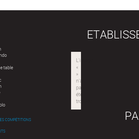
ETABLIS
n
ndo
e table
c
n
e
olo
PA
ES COMPÉTITIONS
NTS