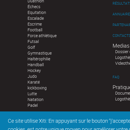
Duathlon
RÉSULTAT
Échecs
Equitation
ANNUAIRE
Escalade
Escrime
PARTENAI
Football
Force athlétique
CONTACT
Futsal
Medias
Golf
Dossier 
Gymnastique
Logoth
Haltérophilie
Videoth
Handball
Hockey
Judo
FAQ
Karaté
Pratiqu
kickboxing
Documen
Lutte
Logoth
Natation
Padel
Ce site utilise Xiti. En appuyant sur le bouton "j'acc
cookies, est notre unique moyen pour améliorer votre co