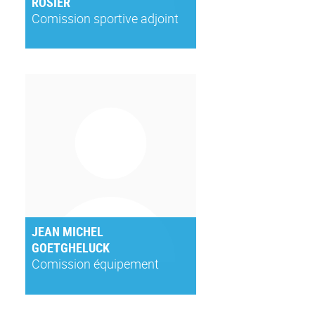
ROSIER
Comission sportive adjoint
JEAN MICHEL
GOETGHELUCK
Comission équipement