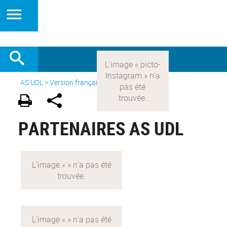
AS UDL
>
Version française
>
Partenaires
PARTENAIRES AS UDL