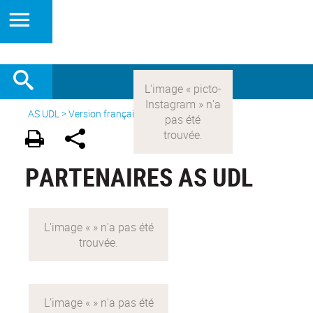
AS UDL
>
Version française
>
Partenaires
PARTENAIRES AS UDL