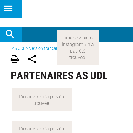
AS UDL
>
Version française
>
Partenaires
PARTENAIRES AS UDL