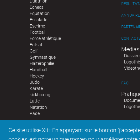
Duathlon
RÉSULTAT
Échecs
Equitation
ANNUAIRE
Escalade
Escrime
PARTENAI
Football
Force athlétique
CONTACT
Futsal
Medias
Golf
Dossier 
Gymnastique
Logoth
Haltérophilie
Videoth
Handball
Hockey
Judo
FAQ
Karaté
Pratiqu
kickboxing
Documen
Lutte
Logoth
Natation
Padel
Ce site utilise Xiti. En appuyant sur le bouton "j'acc
cookies, est notre unique moyen pour améliorer votre co