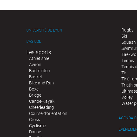
Rugby
UNIVERSITÉ DE LYON
Ski
L'AS UDL
Squash
Swimru
Les sports
Taekwo
Athlétisme
Tennis
Aviron
Tennis d
Badminton
Tir
Basket
Tir à l'ar
Bike and Run
Triathlo
Boxe
Ultimat
Bridge
Volley
Canoe-Kayak
Water p
Cheerleading
Course d'orientation
AGENDA D
Cross
Cyclisme
ÉVÉNEME
Danse