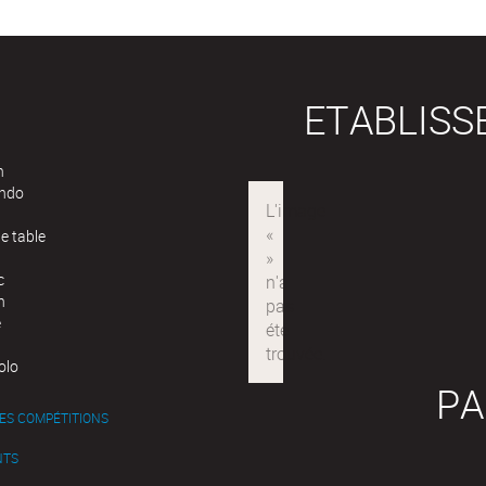
ETABLIS
n
ndo
e table
c
n
e
olo
PA
ES COMPÉTITIONS
NTS