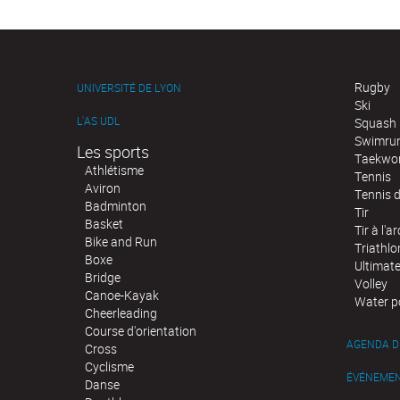
Rugby
UNIVERSITÉ DE LYON
Ski
L'AS UDL
Squash
Swimru
Les sports
Taekwo
Athlétisme
Tennis
Aviron
Tennis d
Badminton
Tir
Basket
Tir à l'ar
Bike and Run
Triathlo
Boxe
Ultimat
Bridge
Volley
Canoe-Kayak
Water p
Cheerleading
Course d'orientation
AGENDA D
Cross
Cyclisme
ÉVÉNEME
Danse