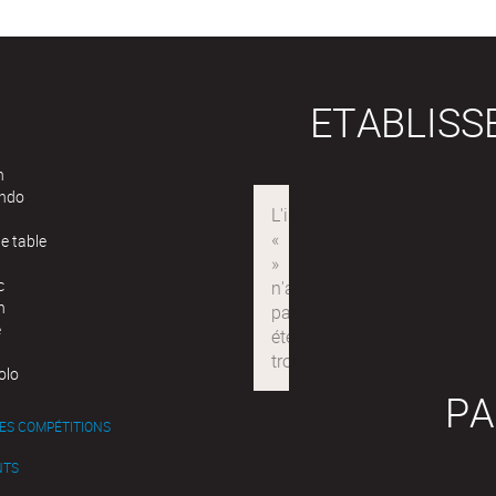
ETABLIS
n
ndo
e table
c
n
e
olo
PA
ES COMPÉTITIONS
NTS