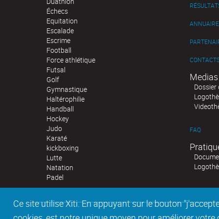
Duathlon
RÉSULTAT
Échecs
Equitation
ANNUAIRE
Escalade
Escrime
PARTENAI
Football
Force athlétique
CONTACT
Futsal
Medias
Golf
Dossier 
Gymnastique
Logoth
Haltérophilie
Videoth
Handball
Hockey
Judo
FAQ
Karaté
Pratiqu
kickboxing
Documen
Lutte
Logoth
Natation
Padel
Ce site utilise Xiti. En appuyant sur le bouton "j'acc
cookies, est notre unique moyen pour améliorer votre co