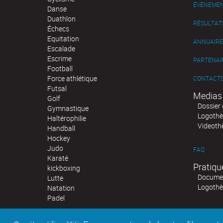
ÉVÉNEME
Danse
Duathlon
RÉSULTAT
Échecs
Equitation
ANNUAIRE
Escalade
Escrime
PARTENAI
Football
Force athlétique
CONTACT
Futsal
Medias
Golf
Dossier 
Gymnastique
Logoth
Haltérophilie
Videoth
Handball
Hockey
Judo
FAQ
Karaté
Pratiqu
kickboxing
Documen
Lutte
Logoth
Natation
Padel