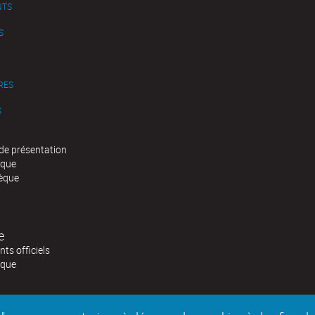
NTS
S
RES
S
de présentation
èque
èque
e
ts officiels
èque