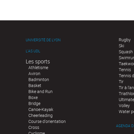
Rugby
UNIVERSITÉ DE LYON
Ski
L'AS UDL
Squash
Swimru
Les sports
Taekwo
Athlétisme
Tennis
Aviron
Tennis d
Badminton
Tir
Basket
Tir à l'ar
Bike and Run
Triathlo
Boxe
Ultimat
Bridge
Volley
Canoe-Kayak
Water p
Cheerleading
Course d'orientation
AGENDA D
Cross
Cyclisme