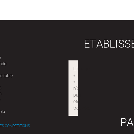
ETABLIS
n
ndo
e table
c
n
e
olo
PA
ES COMPÉTITIONS