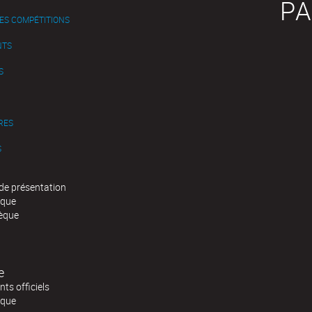
PA
ES COMPÉTITIONS
NTS
S
RES
S
de présentation
èque
èque
e
ts officiels
èque