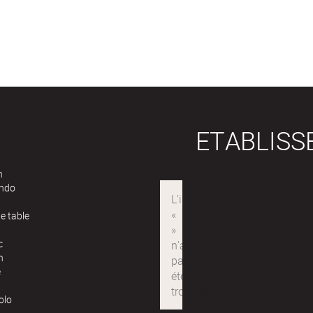
ETABLIS
n
ndo
e table
c
n
e
olo