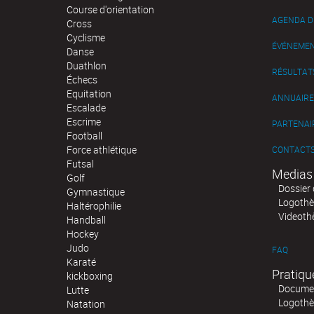
Course d'orientation
AGENDA D
Cross
Cyclisme
ÉVÉNEME
Danse
Duathlon
RÉSULTAT
Échecs
Equitation
ANNUAIRE
Escalade
Escrime
PARTENAI
Football
Force athlétique
CONTACT
Futsal
Medias
Golf
Dossier 
Gymnastique
Logoth
Haltérophilie
Videoth
Handball
Hockey
Judo
FAQ
Karaté
Pratiqu
kickboxing
Documen
Lutte
Logoth
Natation