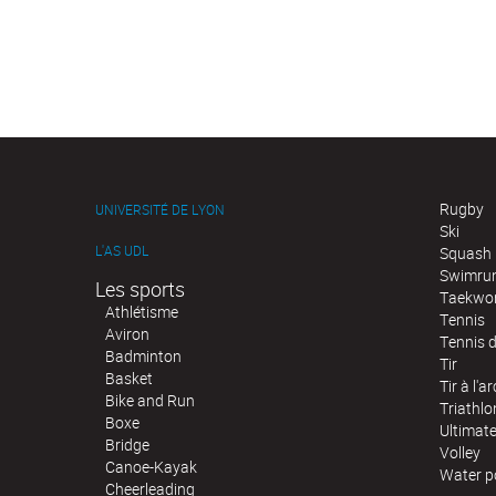
Rugby
UNIVERSITÉ DE LYON
Ski
L'AS UDL
Squash
Swimru
Les sports
Taekwo
Athlétisme
Tennis
Aviron
Tennis d
Badminton
Tir
Basket
Tir à l'ar
Bike and Run
Triathlo
Boxe
Ultimat
Bridge
Volley
Canoe-Kayak
Water p
Cheerleading