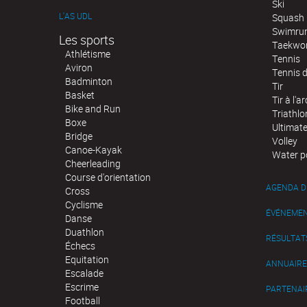
Ski
L'AS UDL
Squash
Swimru
Les sports
Taekwo
Athlétisme
Tennis
Aviron
Tennis d
Badminton
Tir
Basket
Tir à l'ar
Bike and Run
Triathlo
Boxe
Ultimat
Bridge
Volley
Canoe-Kayak
Water p
Cheerleading
Course d'orientation
AGENDA D
Cross
Cyclisme
ÉVÉNEME
Danse
Duathlon
RÉSULTAT
Échecs
Equitation
ANNUAIRE
Escalade
Escrime
PARTENAI
Football