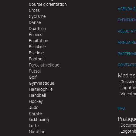
Course d'orientation
AGENDA D
Cross
Cyclisme
ÉVÉNEME
Danse
Duathlon
RÉSULTAT
Échecs
Equitation
ANNUAIRE
Escalade
Escrime
PARTENAI
Football
Force athlétique
CONTACT
Futsal
Medias
Golf
Dossier 
Gymnastique
Logoth
Haltérophilie
Videoth
Handball
Hockey
Judo
FAQ
Karaté
Pratiqu
kickboxing
Documen
Lutte
Logoth
Natation