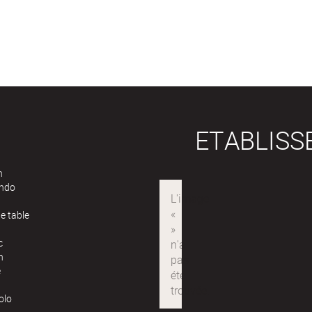
ETABLIS
n
ndo
e table
c
n
e
olo