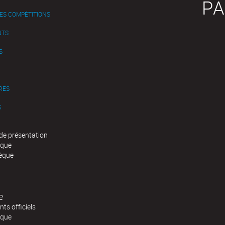
PA
ES COMPÉTITIONS
NTS
S
RES
S
de présentation
èque
èque
e
ts officiels
èque