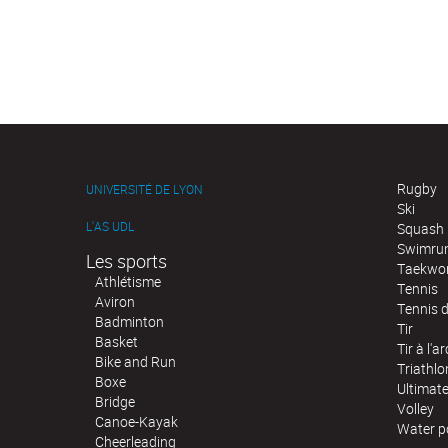
Rugby
UNIVERSITÉ DE LYON
Ski
L'AS UDL
Squash
Swimru
Les sports
Taekwo
Athlétisme
Tennis
Aviron
Tennis d
Badminton
Tir
Basket
Tir à l'ar
Bike and Run
Triathlo
Boxe
Ultimat
Bridge
Volley
Canoe-Kayak
Water p
Cheerleading