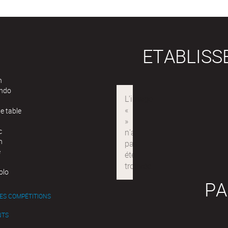
ETABLIS
n
ndo
e table
c
n
e
olo
PA
ES COMPÉTITIONS
NTS