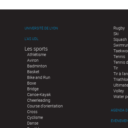
Rugby
UNIVERSITÉ DE LYON
Ski
L'AS UDL
Squash
Swimru
Les sports
Taekwo
Athlétisme
Tennis
Aviron
Tennis d
Badminton
Tir
Basket
Tir à l'ar
Bike and Run
Triathlo
Boxe
Ultimat
Bridge
Volley
Canoe-Kayak
Water p
Cheerleading
Course d'orientation
AGENDA D
Cross
Cyclisme
ÉVÉNEME
Danse