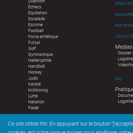
Duathlon
RÉSULTAT
Échecs
Equitation
ANNUAIRE
Escalade
Escrime
PARTENAI
Football
Force athlétique
CONTACT
Futsal
Medias
Golf
Dossier 
Gymnastique
Logoth
Haltérophilie
Videoth
Handball
Hockey
Judo
FAQ
Karaté
Pratiqu
kickboxing
Documen
Lutte
Logoth
Natation
Padel
Ce site utilise Xiti. En appuyant sur le bouton "j'acc
cookies, est notre unique moyen pour améliorer votre co