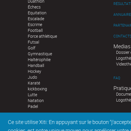
Duathlon
RÉSULTAT
Échecs
Equitation
ANNUAIRE
Escalade
Escrime
PARTENAI
Football
Force athlétique
CONTACT
Futsal
Medias
Golf
Dossier 
Gymnastique
Logoth
Haltérophilie
Videoth
Handball
Hockey
Judo
FAQ
Karaté
Pratiqu
kickboxing
Documen
Lutte
Logoth
Natation
Padel
Ce site utilise Xiti. En appuyant sur le bouton "j'acc
cookies, est notre unique moyen pour améliorer votre co