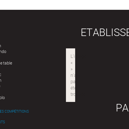
ETABLIS
n
ndo
e table
c
n
e
olo
PA
ES COMPÉTITIONS
NTS