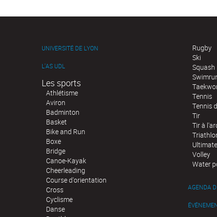
Rugby
UNIVERSITÉ DE LYON
Ski
L'AS UDL
Squash
Swimru
Les sports
Taekwo
Athlétisme
Tennis
Aviron
Tennis d
Badminton
Tir
Basket
Tir à l'ar
Bike and Run
Triathlo
Boxe
Ultimat
Bridge
Volley
Canoe-Kayak
Water p
Cheerleading
Course d'orientation
AGENDA D
Cross
Cyclisme
ÉVÉNEME
Danse