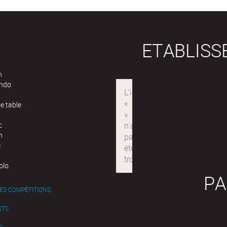
ETABLIS
n
ndo
e table
c
n
e
olo
PA
ES COMPÉTITIONS
NTS