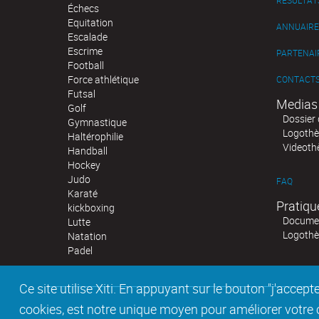
RÉSULTAT
Échecs
Equitation
ANNUAIRE
Escalade
Escrime
PARTENAI
Football
Force athlétique
CONTACT
Futsal
Medias
Golf
Dossier 
Gymnastique
Logoth
Haltérophilie
Videoth
Handball
Hockey
Judo
FAQ
Karaté
Pratiqu
kickboxing
Documen
Lutte
Logoth
Natation
Padel
Ce site utilise Xiti. En appuyant sur le bouton "j'acc
cookies, est notre unique moyen pour améliorer votre co