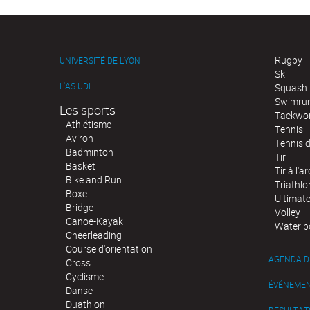
Rugby
UNIVERSITÉ DE LYON
Ski
L'AS UDL
Squash
Swimru
Les sports
Taekwo
Athlétisme
Tennis
Aviron
Tennis d
Badminton
Tir
Basket
Tir à l'ar
Bike and Run
Triathlo
Boxe
Ultimat
Bridge
Volley
Canoe-Kayak
Water p
Cheerleading
Course d'orientation
AGENDA D
Cross
Cyclisme
ÉVÉNEME
Danse
Duathlon