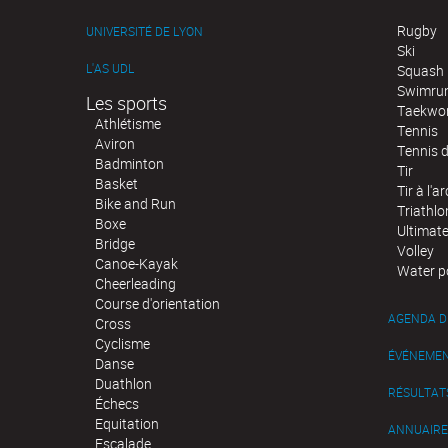
Rugby
UNIVERSITÉ DE LYON
Ski
L'AS UDL
Squash
Swimru
Les sports
Taekwo
Athlétisme
Tennis
Aviron
Tennis d
Badminton
Tir
Basket
Tir à l'ar
Bike and Run
Triathlo
Boxe
Ultimat
Bridge
Volley
Canoe-Kayak
Water p
Cheerleading
Course d'orientation
AGENDA D
Cross
Cyclisme
ÉVÉNEME
Danse
Duathlon
RÉSULTAT
Échecs
Equitation
ANNUAIRE
Escalade