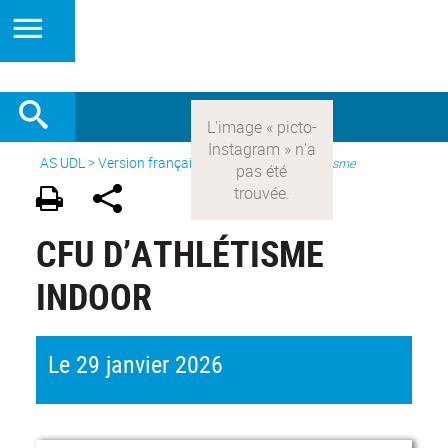
AS UDL
>
Version française
> Les sports >
Athlétisme
CFU D’ATHLÉTISME
INDOOR
Le 29 janvier 2026