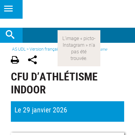
AS UDL
>
Version française
> Les sports >
Athlétisme
CFU D’ATHLÉTISME
INDOOR
Le 29 janvier 2026