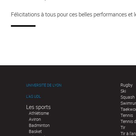
Félicitations à tous pour ces belles performances et
Rugby
UNIVERSITÉ DE LYON
Ski
L'AS UDL
Squash
Swimru
Les sports
Taekwo
Athlétisme
Tennis
Aviron
Tennis d
Badminton
Tir
Basket
Tir à l'ar