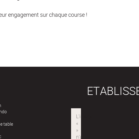
 leur engagement sur chaque course !
ETABLIS
n
ndo
e table
c