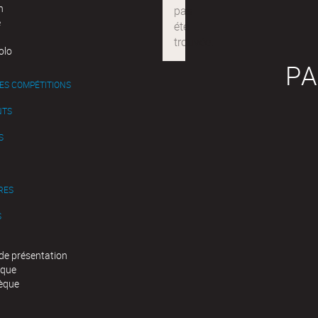
n
e
olo
PA
ES COMPÉTITIONS
NTS
S
RES
S
de présentation
èque
èque