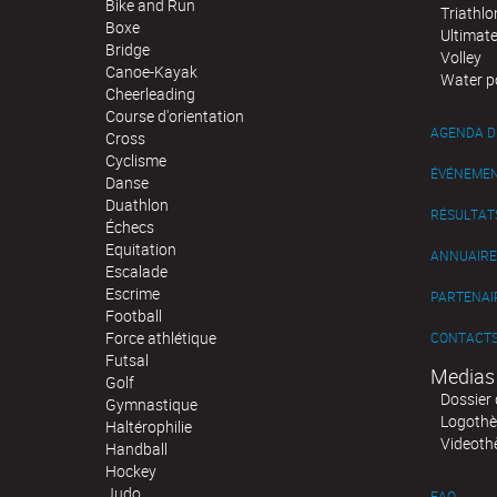
Bike and Run
Triathlo
Boxe
Ultimat
Bridge
Volley
Canoe-Kayak
Water p
Cheerleading
Course d'orientation
AGENDA D
Cross
Cyclisme
ÉVÉNEME
Danse
Duathlon
RÉSULTAT
Échecs
Equitation
ANNUAIRE
Escalade
Escrime
PARTENAI
Football
Force athlétique
CONTACT
Futsal
Medias
Golf
Dossier 
Gymnastique
Logoth
Haltérophilie
Videoth
Handball
Hockey
Judo
FAQ