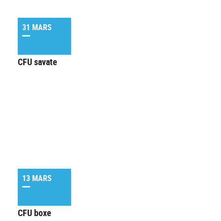
31 MARS
CFU savate
13 MARS
CFU boxe