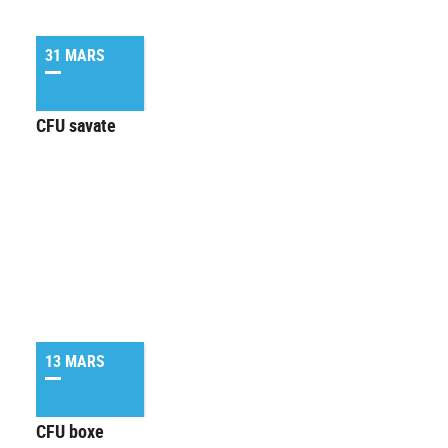
31 MARS
CFU savate
13 MARS
CFU boxe