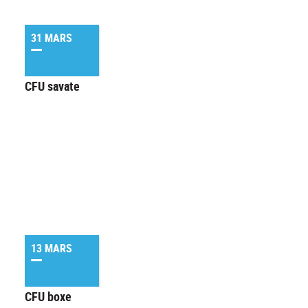
31 MARS
CFU savate
13 MARS
CFU boxe