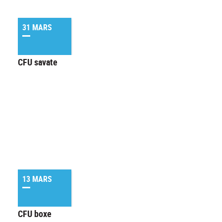
31 MARS
CFU savate
13 MARS
CFU boxe