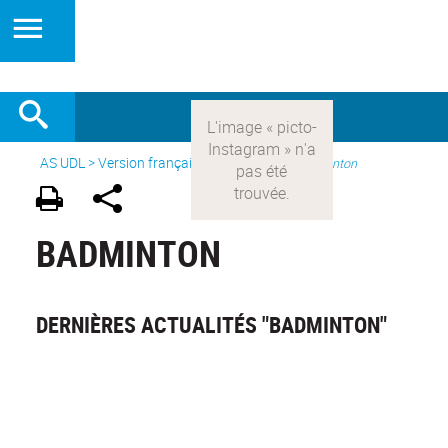
AS UDL
>
Version française
> Les sports >
Badminton
BADMINTON
DERNIÈRES ACTUALITÉS "BADMINTON"