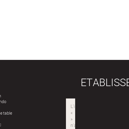
ETABLIS
n
ndo
e table
c