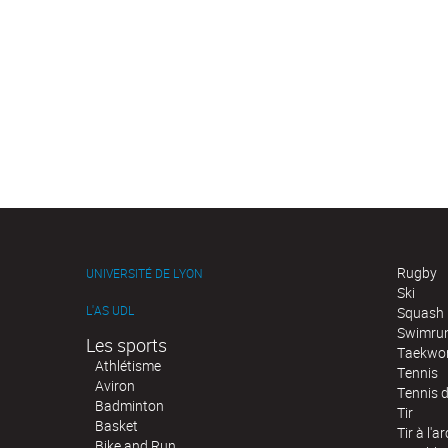
Rugby
UNIVERSITÉ DE LYON
Ski
L'AS UDL
Squash
Swimru
Les sports
Taekwo
Athlétisme
Tennis
Aviron
Tennis d
Badminton
Tir
Basket
Tir à l'ar
Bike and Run