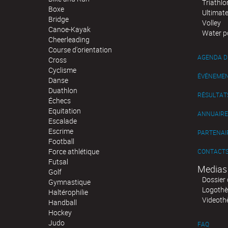
Triathlo
Boxe
Ultimat
Bridge
Volley
Canoe-Kayak
Water p
Cheerleading
Course d'orientation
AGENDA D
Cross
Cyclisme
ÉVÉNEME
Danse
Duathlon
RÉSULTAT
Échecs
Equitation
ANNUAIRE
Escalade
Escrime
PARTENAI
Football
Force athlétique
CONTACT
Futsal
Medias
Golf
Dossier 
Gymnastique
Logoth
Haltérophilie
Videoth
Handball
Hockey
Judo
FAQ