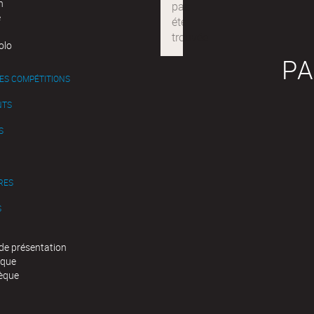
n
e
olo
PA
ES COMPÉTITIONS
NTS
S
RES
S
de présentation
èque
èque