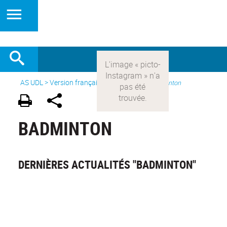
AS UDL
>
Version française
> Les sports >
Badminton
BADMINTON
DERNIÈRES ACTUALITÉS "BADMINTON"