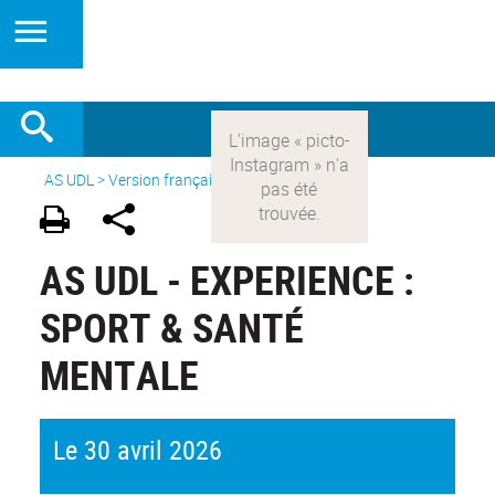
AS UDL
>
Version française
>
Événements
AS UDL - EXPERIENCE :
SPORT & SANTÉ
MENTALE
Le 30 avril 2026