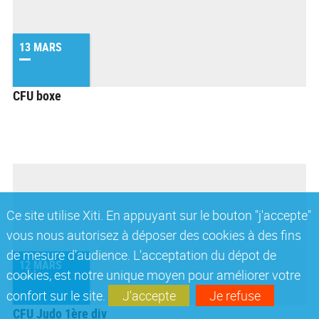
13 MARS
CFU boxe
Ce site utilise Xiti. En appuyant sur le bouton "j'accepte"
vous nous autorisez à déposer des cookies à des fins
de mesure d'audience. L'acceptation du dépot de
12 MARS
cookies, est notre unique moyen pour améliorer votre
confort sur le site.
J'accepte
Je refuse
CFU Judo 1ère div