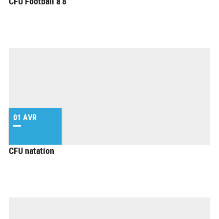
CFU Football à 8
01 AVR
CFU natation