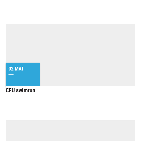
02 MAI
CFU swimrun