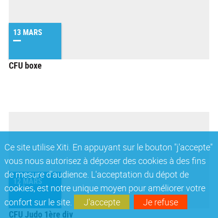
13 MARS
CFU boxe
Ce site utilise Xiti. En appuyant sur le bouton "j'accepte"
vous nous autorisez à déposer des cookies à des fins
de mesure d'audience. L'acceptation du dépot de
12 MARS
cookies, est notre unique moyen pour améliorer votre
confort sur le site.
J'accepte
Je refuse
CFU Judo 1ère div