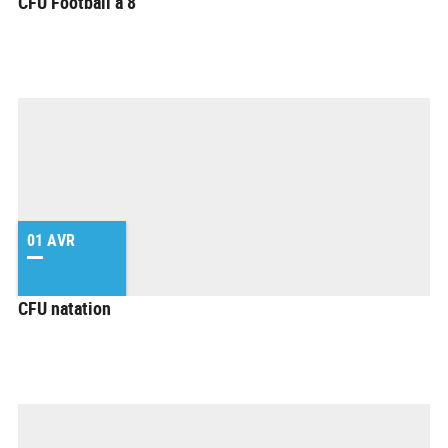
CFU Football à 8
01 AVR
CFU natation