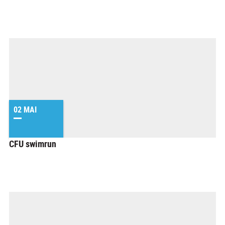
02 MAI
CFU swimrun